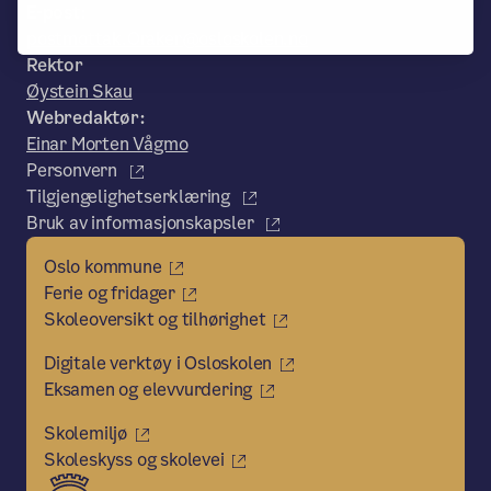
E-post:
postmottak.Oraker@osloskolen.no
Rektor
Øystein Skau
Webredaktør:
Einar Morten Vågmo
Personvern
Tilgjengelighetserklæring
Bruk av informasjonskapsler
Oslo kommune
Ferie og fridager
Skoleoversikt og tilhørighet
Digitale verktøy i Osloskolen
Eksamen og elevvurdering
Skolemiljø
Skoleskyss og skolevei