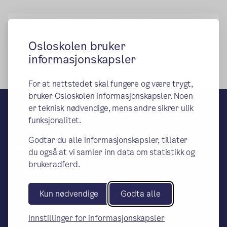
Publisert:
19.09.2015
Endret:
02.06.2020
Osloskolen bruker
informasjonskapsler
For at nettstedet skal fungere og være trygt,
bruker Osloskolen informasjonskapsler. Noen
Øraker skole
er teknisk nødvendige, mens andre sikrer ulik
funksjonalitet.
– en del av Osloskolen
Godtar du alle informasjonskapsler, tillater
Besøks- og leveringsadresse:
du også at vi samler inn data om statistikk og
Lilleakerveien 60, 0284 Oslo
brukeradferd.
Postadresse:
Utdanningsetaten – Øraker skole,
Kun nødvendige
Godta alle
Postboks 6127 Etterstad, 0602 OSLO
Telefon:
Innstillinger for informasjonskapsler
22 51 02 60