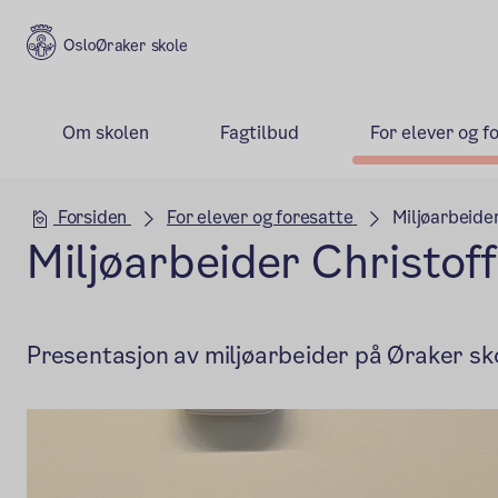
Øraker skole
Om skolen
Fagtilbud
For elever og f
Hovedseksjon
Forsiden
For elever og foresatte
Miljøarbeider
Miljøarbeider Christof
Presentasjon av miljøarbeider på Øraker sk