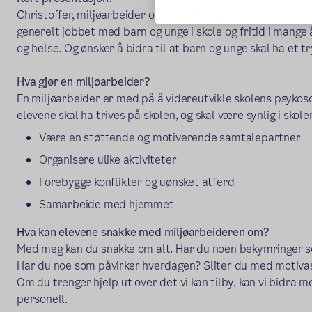
Christoffer, miljøarbeider og FAH-lærer på Øraker Skole. T
generelt jobbet med barn og unge i skole og fritid i mange 
og helse. Og ønsker å bidra til at barn og unge skal ha et t
Hva gjør en miljøarbeider?
En miljøarbeider er med på å videreutvikle skolens psykosos
elevene skal ha trives på skolen, og skal være synlig i skol
Være en støttende og motiverende samtalepartner
Organisere ulike aktiviteter
Forebygge konflikter og uønsket atferd
Samarbeide med hjemmet
Hva kan elevene snakke med miljøarbeideren om?
Med meg kan du snakke om alt. Har du noen bekymringer se
Har du noe som påvirker hverdagen? Sliter du med motiv
Om du trenger hjelp ut over det vi kan tilby, kan vi bidra 
personell.