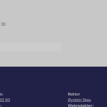
2 33
n:
Rektor
 02 60
Øystein Skau
:
Webredaktør: