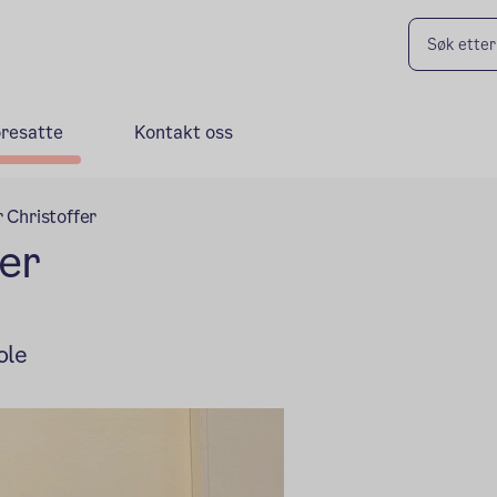
oresatte
Kontakt oss
 Christoffer
fer
ole