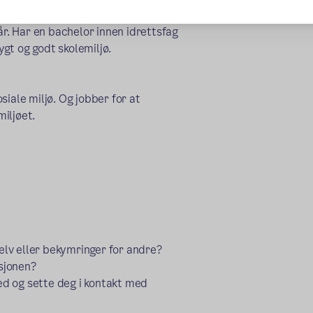
idligere jobbet på Bestum skole, og
år. Har en bachelor innen idrettsfag
rygt og godt skolemiljø.
iale miljø. Og jobber for at
emiljøet.
lv eller bekymringer for andre?
asjonen?
med og sette deg i kontakt med