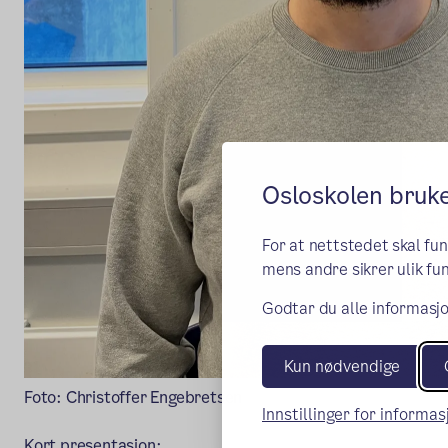
Osloskolen bruk
For at nettstedet skal fu
mens andre sikrer ulik fun
Godtar du alle informasjo
Kun nødvendige
Foto: Christoffer Engebretsen
Innstillinger for informa
Kort presentasjon: